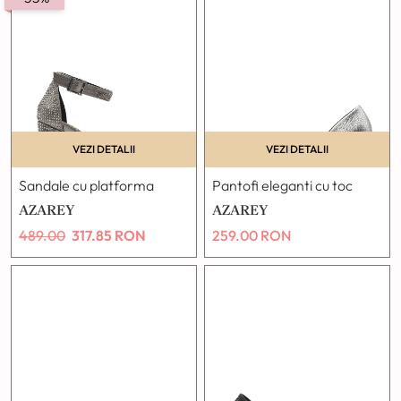
VEZI DETALII
VEZI DETALII
Sandale cu platforma
Pantofi eleganti cu toc
AZAREY
AZAREY
489.00
317.85
RON
259.00
RON