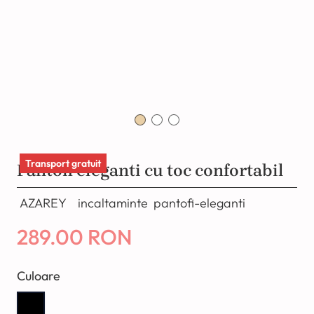
Transport gratuit
Pantofi eleganti cu toc confortabil
AZAREY
incaltaminte
pantofi-eleganti
289.00 RON
Culoare