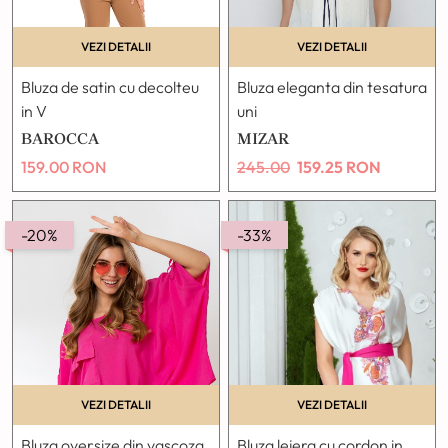
VEZI DETALII
VEZI DETALII
Bluza de satin cu decolteu
Bluza eleganta din tesatura
in V
uni
BAROCCA
MIZAR
159.00
RON
245.00
159.25
RON
-20%
-33%
VEZI DETALII
VEZI DETALII
Bluza oversize din vascoza
Bluza lejera cu cordon in