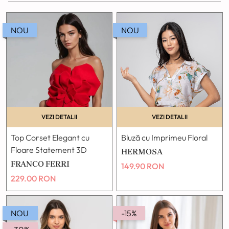
NOU
NOU
VEZI DETALII
VEZI DETALII
Top Corset Elegant cu
Bluză cu Imprimeu Floral
Floare Statement 3D
HERMOSA
FRANCO FERRI
149.90
RON
229.00
RON
NOU
-15%