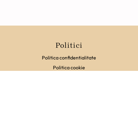
Produse noi
Politici
Promotii
Politica confidentialitate
În stoc
Politica cookie
Termeni si conditii
Locatie magazin
ANEKKE
AZAREY
Str. Cuza Voda, Nr. 12, Iasi
BAROCCA
Accesorii
BRENDA ZARO
Imbracaminte
BRISE
Incaltaminte