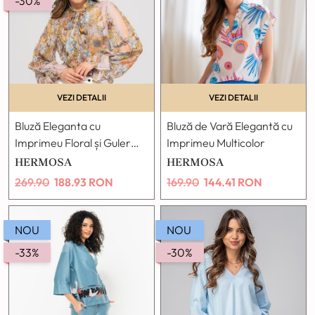
-30%
VEZI DETALII
VEZI DETALII
Bluză Eleganta cu
Bluză de Vară Elegantă cu
Imprimeu Floral și Guler
Imprimeu Multicolor
Eșarfă
HERMOSA
HERMOSA
269.90
188.93
RON
169.90
144.41
RON
NOU
NOU
-33%
-30%