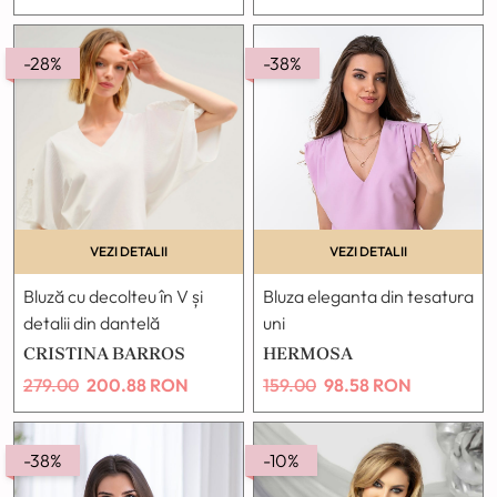
-28%
-38%
VEZI DETALII
VEZI DETALII
Bluză cu decolteu în V și
Bluza eleganta din tesatura
detalii din dantelă
uni
CRISTINA BARROS
HERMOSA
279.00
200.88
RON
159.00
98.58
RON
-38%
-10%