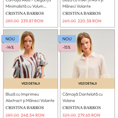
Minimalistă cu Volum
Mâneci Volante
Modern
CRISTINA BARROS
CRISTINA BARROS
289.00
239.87
RON
269.00
220.58
RON
NOU
NOU
-14%
-15%
VEZI DETALII
VEZI DETALII
Bluză cu Imprimeu
​Cămașă Dantelată cu
Abstract și Mâneci Volante
Volane
CRISTINA BARROS
CRISTINA BARROS
289.00
248.54
RON
329.00
279.65
RON