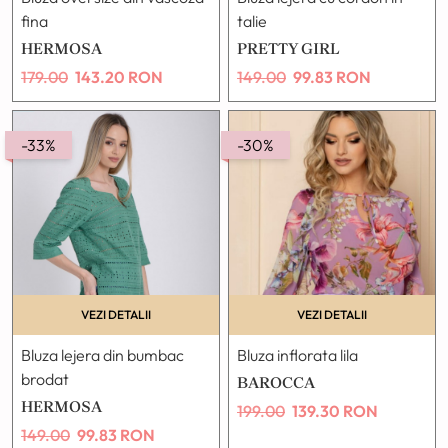
fina
talie
HERMOSA
PRETTY GIRL
179.00
143.20
RON
149.00
99.83
RON
-33%
-30%
VEZI DETALII
VEZI DETALII
Bluza lejera din bumbac
Bluza inflorata lila
brodat
BAROCCA
HERMOSA
199.00
139.30
RON
149.00
99.83
RON