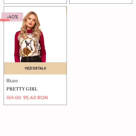
-40%
VEZI DETALII
Bluza
PRETTY GIRL
159.00
95.40
RON