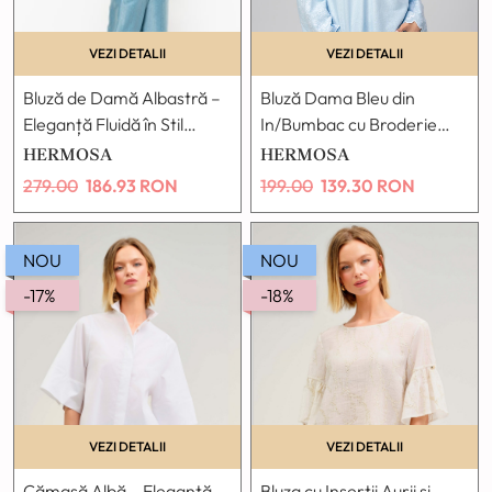
VEZI DETALII
VEZI DETALII
Bluză de Damă Albastră –
Bluză Dama Bleu din
Eleganță Fluidă în Stil
In/Bumbac cu Broderie
Kimono
Albă și Mâneci Clopot
HERMOSA
HERMOSA
279.00
186.93
RON
199.00
139.30
RON
NOU
NOU
-17%
-18%
VEZI DETALII
VEZI DETALII
Cămașă Albă – Eleganță
Bluza cu Inserții Aurii și