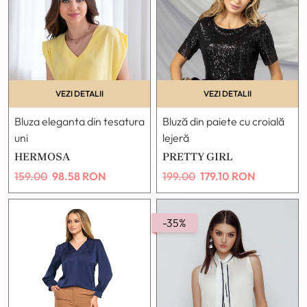
VEZI DETALII
VEZI DETALII
Bluza eleganta din tesatura
Bluză din paiete cu croială
uni
lejeră
HERMOSA
PRETTY GIRL
159.00
98.58
RON
199.00
179.10
RON
-35%