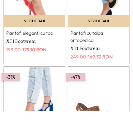
VEZI DETALII
VEZI DETALII
Pantofi eleganti cu toc
Pantofi cu talpa
ortopedica
XTI Footwear
XTI Footwear
199.00
179.10
RON
249.00
169.32
RON
-31%
-47%
VEZI DETALII
VEZI DETALII