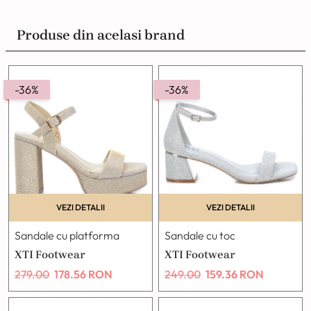
Produse din acelasi brand
-36%
-36%
VEZI DETALII
VEZI DETALII
Sandale cu platforma
Sandale cu toc
XTI Footwear
XTI Footwear
279.00
178.56
RON
249.00
159.36
RON