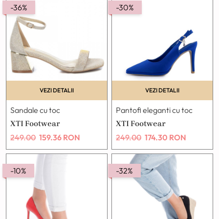
-36%
-30%
VEZI DETALII
VEZI DETALII
Sandale cu toc
Pantofi eleganti cu toc
XTI Footwear
XTI Footwear
249.00
159.36
RON
249.00
174.30
RON
-10%
-32%