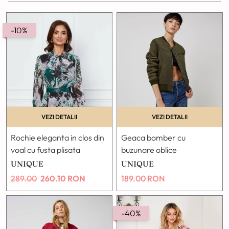
-10%
VEZI DETALII
VEZI DETALII
Rochie eleganta in clos din
Geaca bomber cu
voal cu fusta plisata
buzunare oblice
UNIQUE
UNIQUE
289.00
260.10
RON
189.00
RON
-40%