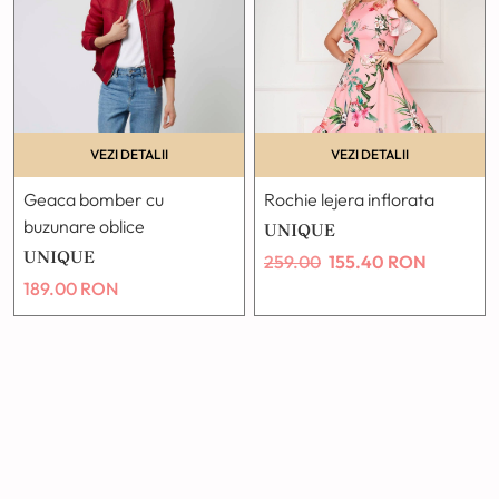
VEZI DETALII
VEZI DETALII
Geaca bomber cu
Rochie lejera inflorata
buzunare oblice
UNIQUE
UNIQUE
259.00
155.40
RON
189.00
RON